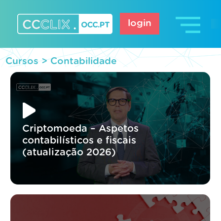
Skip
to
login
content
CCCLIX – OCC.pt
Cursos >
Contabilidade
Criptomoeda – Aspetos
contabilísticos e fiscais
(atualização 2026)