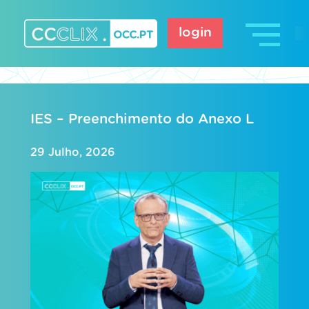
Skip
to
login
content
CCCLIX – OCC.pt
IES – Preenchimento do Anexo L
29 Julho, 2026