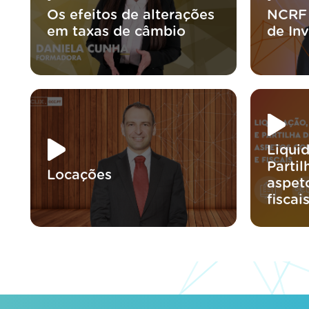
Os efeitos de alterações
NCRF 
em taxas de câmbio
de In
Liqui
Parti
Locações
aspeto
fiscai