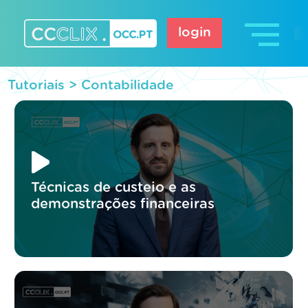
Skip
to
login
content
CCCLIX – OCC.pt
Tutoriais >
Contabilidade
Técnicas de custeio e as
demonstrações financeiras