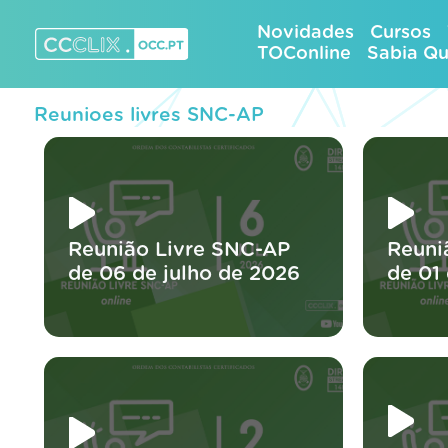
Skip
Novidades
Cursos
to
TOConline
Sabia Q
content
CCCLIX – OCC.pt
Reunioes livres SNC-AP
Reunião Livre SNC-AP
Reuni
de 06 de julho de 2026
de 01