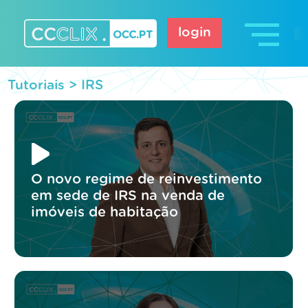
Skip
to
login
content
CCCLIX – OCC.pt
Tutoriais >
IRS
O novo regime de reinvestimento
em sede de IRS na venda de
imóveis de habitação