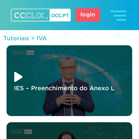
Skip
to
login
content
CCCLIX – OCC.pt
Tutoriais >
IVA
IES – Preenchimento do Anexo L