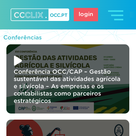
Skip
to
login
content
CCCLIX – OCC.pt
Conferências
Conferência OCC/CAP – Gestão
sustentável das atividades agrícola
e silvícola – As empresas e os
contabilistas como parceiros
estratégicos