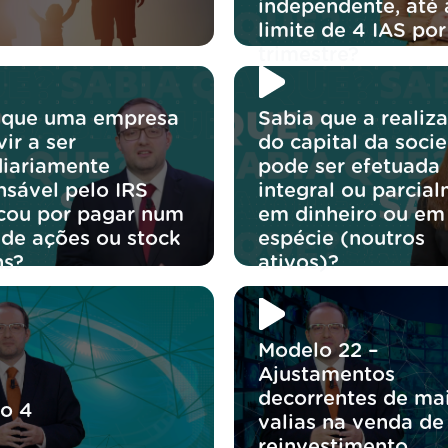
independente, até 
limite de 4 IAS por
trimestre?
 que uma empresa
Sabia que a realiz
ir a ser
do capital da soci
diariamente
pode ser efetuada
nsável pelo IRS
integral ou parcial
icou por pagar num
em dinheiro ou em
 de ações ou stock
espécie (noutros
ns?
ativos)?
Modelo 22 –
Ajustamentos
decorrentes de mai
o 4
valias na venda de
reinvestimento