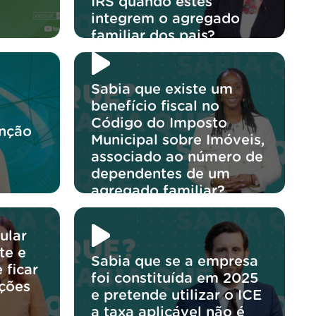
IRS quando estes
integrem o agregado
familiar dos pais?
Sabia que existe um
benefício fiscal no
Código do Imposto
enção
Municipal sobre Imóveis,
associado ao número de
dependentes de um
agregado familiar?
ular
te e
Sabia que se a empresa
 ficar
foi constituída em 2025
ições
e pretende utilizar o ICE
a taxa aplicável não é