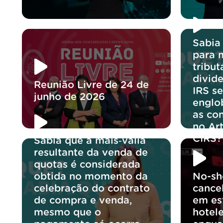
Sabia
para 
tribut
divid
Reunião Livre de 24 de
IRS se
junho de 2026
englo
as co
no Ar
CIRS?
Sabia que a mais‑valia
resultante da venda de
quotas é considerada
obtida no momento da
No-sh
celebração do contrato
cance
de compra e venda,
em es
mesmo que o
hotele