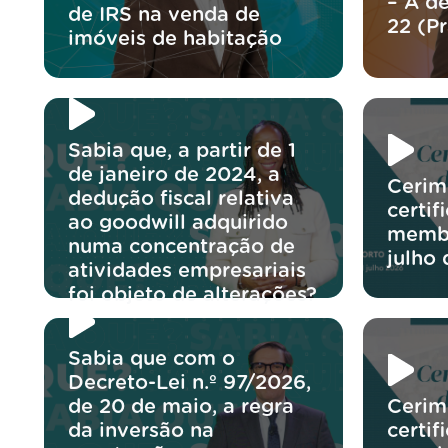
– A d
de IRS na venda de
22 (P
imóveis de habitação
Sabia que, a partir de 1
de janeiro de 2024, a
Cerim
dedução fiscal relativa
certif
ao goodwill adquirido
membr
numa concentração de
julho
atividades empresariais
foi objeto de alterações?
Sabia que com o
Decreto-Lei n.º 97/2026,
de 20 de maio, a regra
Cerim
da inversão na
certif