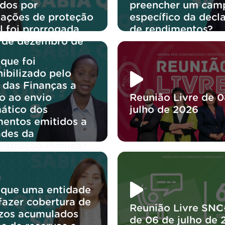
idos por
preencher um cam
iações de proteção
específico da decl
l foi prorrogada
de rendimentos?
1 de dezembro de
?
que foi
ibilizado pelo
 das Finanças a
o ao envio
Reunião Livre de 0
ático dos
julho de 2026
entos emitidos a
ades da
istração Pública?
 que uma entidade
fazer cobertura de
Reunião Livre SNC
ízos acumulados
de 06 de julho de 