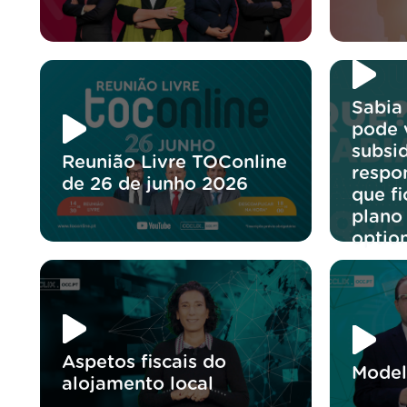
Sabia
pode v
subsi
Reunião Livre TOConline
respo
de 26 de junho 2026
que f
plano
optio
Aspetos fiscais do
Model
alojamento local