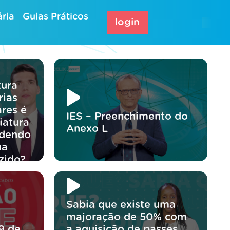
ria
Guias Práticos
login
tura
rias
res é
IES – Preenchimento do
iatura
Anexo L
odendo
ua
zido?
Sabia que existe uma
majoração de 50% com
9 de
a aquisição de passes