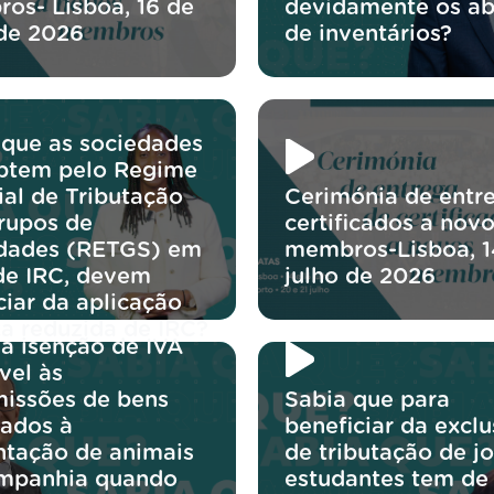
os- Lisboa, 16 de
devidamente os ab
 de 2026
de inventários?
 que as sociedades
ptem pelo Regime
ial de Tributação
Cerimónia de entr
rupos de
certificados a nov
dades (RETGS) em
membros-Lisboa, 1
de IRC, devem
julho de 2026
ciar da aplicação
xa reduzida de IRC?
 a isenção de IVA
vel às
missões de bens
Sabia que para
nados à
beneficiar da excl
ntação de animais
de tributação de j
mpanhia quando
estudantes tem de