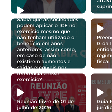
atravé
supri
Sabia que as sociedades
podem aplicar o ICE no
exercício mesmo que
não tenham utilizado o
Preen
benefício em anos
G da 
anteriores, assim como,
entida
em caso de não
regim
existirem aumentos e
fiscal
saídas elegíveis por
referência a esse
exercício?
Reunião Livre de 01 de
Guia 
julho de 2026
jurídi