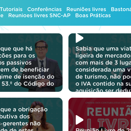
Tutoriais
Conferências
Reuniões livres
Bastoná
ue
Reunioes livres SNC-AP
Boas Práticas
 que que há
Sabia que uma via
ções para os
ligeira de mercado
os passivos
com mais de 3 luga
rem de beneficiar
considerada uma v
gime de isenção do
de turismo, não p
o 53.º do Código do
o IVA contido na s
aquisição ser dedu
 que a obrigação
ibutiva dos
s‑gerentes não
de de estes
Reunião Livre de 2