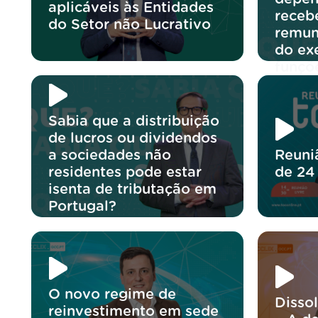
aplicáveis às Entidades
receb
do Setor não Lucrativo
remun
do exe
funçõ
Sabia que a distribuição
de lucros ou dividendos
a sociedades não
Reuni
residentes pode estar
de 24
isenta de tributação em
Portugal?
O novo regime de
Disso
reinvestimento em sede