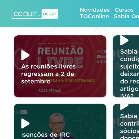
Skip
Novidades
Cursos
to
TOConline
Sabia Q
content
CCCLIX – OCC.pt
Sabia
condi
As reuniões livres
sujeit
regressam a 2 de
deixa
setembro
do re
artig
IVA?
Sabia
contr
sócio
Isenções de IRC
depen