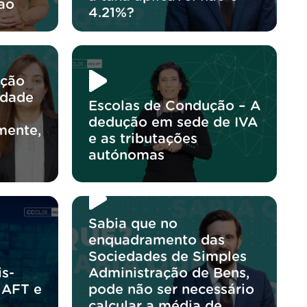
ao
4.21%?
ação
edade
Escolas de Condução – A
dedução em sede de IVA
mente,
e as tributações
autónomas
Sabia que no
enquadramento das
Sociedades de Simples
s-
Administração de Bens,
 AFT e
pode não ser necessário
calcular a média de