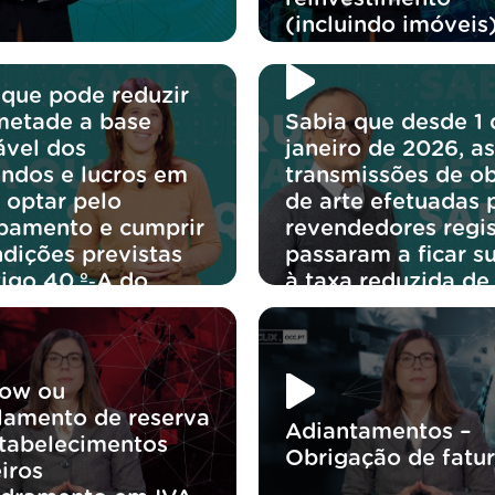
(incluindo imóveis
 que pode reduzir
metade a base
Sabia que desde 1 
ável dos
janeiro de 2026, as
endos e lucros em
transmissões de ob
 optar pelo
de arte efetuadas 
bamento e cumprir
revendedores regi
ndições previstas
passaram a ficar su
tigo 40.º‑A do
à taxa reduzida de
ow ou
lamento de reserva
Adiantamentos –
tabelecimentos
Obrigação de fatu
iros