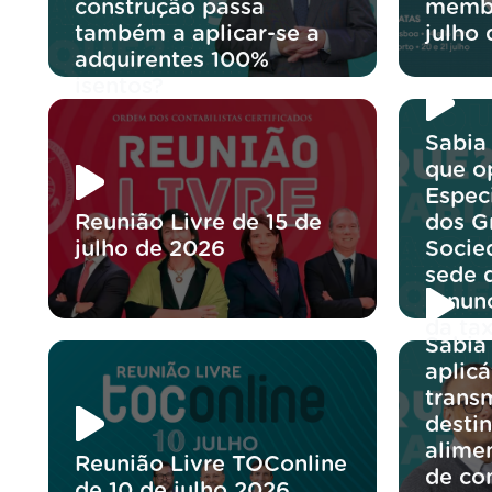
construção passa
membr
também a aplicar-se a
julho
adquirentes 100%
isentos?
Sabia
que o
Espec
Reunião Livre de 15 de
dos G
julho de 2026
Socie
sede 
renun
da ta
Sabia
aplicá
trans
desti
alime
Reunião Livre TOConline
de co
de 10 de julho 2026