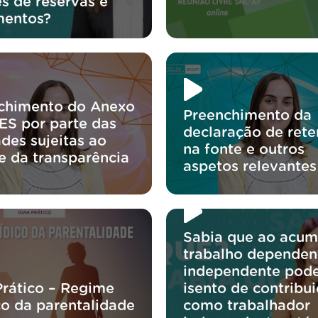
s de reservas e
mentos?
chimento do Anexo
Preenchimento da
IES por parte das
declaração de ret
des sujeitas ao
na fonte e outros
e da transparência
aspetos relevantes
Sabia que ao acum
trabalho dependen
independente pode
Prático – Regime
isento de contribu
co da parentalidade
como trabalhador