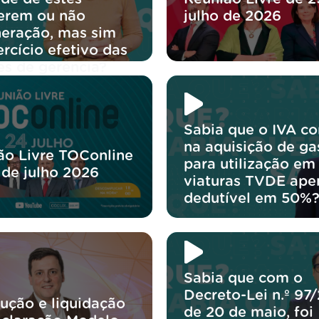
erem ou não
julho de 2026
eração, mas sim
rcício efetivo das
es de gerência?
Sabia que o IVA co
na aquisição de ga
ão Livre TOConline
para utilização em
 de julho 2026
viaturas TVDE ape
dedutível em 50%
Sabia que com o
Decreto-Lei n.º 97
lução e liquidação
de 20 de maio, foi