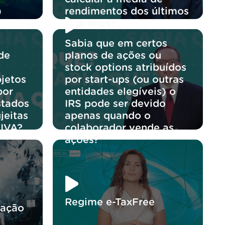
)
rendimentos dos últimos
três anos?
Sabia que em certos
de
planos de ações ou
stock options atribuídos
jetos
por start-ups (ou outras
por
entidades elegíveis) o
stados
IRS pode ser devido
jeitas
apenas quando o
 IVA?
colaborador vende as
ações?
Regime e-TaxFree
ração