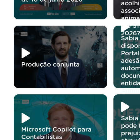
acolh
assoc
anima
até 3
2026
Sabia 
dispon
Portal
adesã
Produção conjunta
autom
docum
entid
Admin
Sabia
pode 
Microsoft Copilot para
preju
Contabilistas