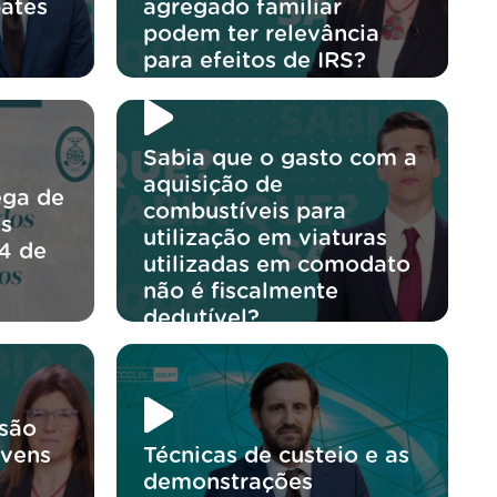
ates
agregado familiar
podem ter relevância
para efeitos de IRS?
Sabia que o gasto com a
aquisição de
ega de
combustíveis para
os
utilização em viaturas
4 de
utilizadas em comodato
não é fiscalmente
dedutível?
usão
ovens
Técnicas de custeio e as
demonstrações