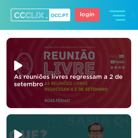
Skip
to
login
content
CCCLIX – OCC.pt
As reuniões livres regressam a 2 de
setembro