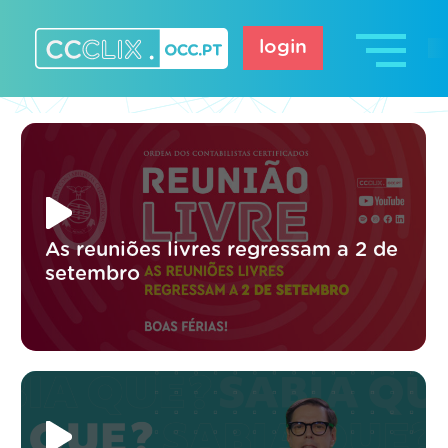
Skip
to
login
content
CCCLIX – OCC.pt
As reuniões livres regressam a 2 de
setembro