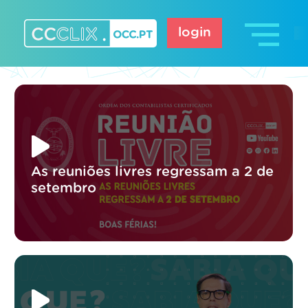
Skip
to
login
content
CCCLIX – OCC.pt
As reuniões livres regressam a 2 de
setembro