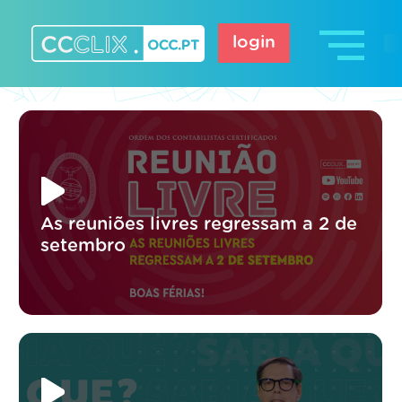
Skip
to
login
content
CCCLIX – OCC.pt
As reuniões livres regressam a 2 de
setembro