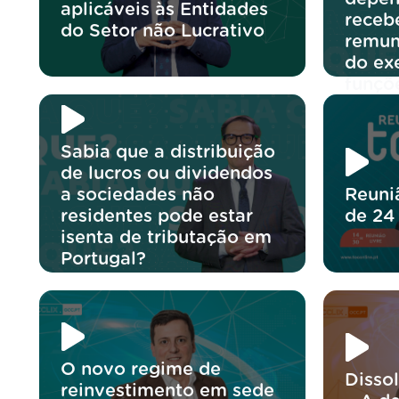
aplicáveis às Entidades
receb
do Setor não Lucrativo
remun
do exe
funçõ
Sabia que a distribuição
de lucros ou dividendos
a sociedades não
Reuni
residentes pode estar
de 24
isenta de tributação em
Portugal?
O novo regime de
Disso
reinvestimento em sede