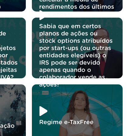
)
rendimentos dos últimos
três anos?
Sabia que em certos
de
planos de ações ou
stock options atribuídos
jetos
por start-ups (ou outras
por
entidades elegíveis) o
stados
IRS pode ser devido
jeitas
apenas quando o
 IVA?
colaborador vende as
ações?
Regime e-TaxFree
ração