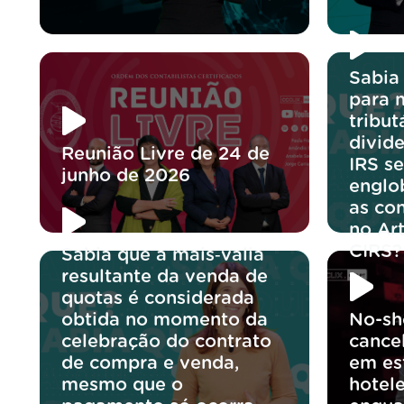
Sabia
para 
tribut
divid
Reunião Livre de 24 de
IRS se
junho de 2026
englo
as co
no Ar
CIRS?
Sabia que a mais‑valia
resultante da venda de
quotas é considerada
obtida no momento da
No-sh
celebração do contrato
cance
de compra e venda,
em es
mesmo que o
hotele