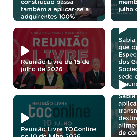
construção passa
membr
também a aplicar-se a
julho
adquirentes 100%
isentos?
Sabia
que o
Espec
Reunião Livre de 15 de
dos G
julho de 2026
Socie
sede 
renun
da ta
Sabia
aplicá
trans
desti
alime
Reunião Livre TOConline
de co
de 10 de julho 2026