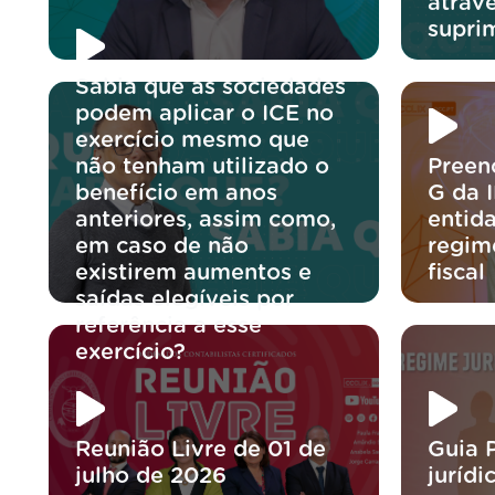
atravé
supri
Sabia que as sociedades
podem aplicar o ICE no
exercício mesmo que
não tenham utilizado o
Preen
benefício em anos
G da 
anteriores, assim como,
entida
em caso de não
regim
existirem aumentos e
fiscal
saídas elegíveis por
referência a esse
exercício?
Reunião Livre de 01 de
Guia 
julho de 2026
jurídi