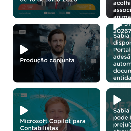
acolh
assoc
anima
até 3
2026
Sabia 
dispon
Portal
adesã
Produção conjunta
autom
docum
entid
Admin
Sabia
pode 
Microsoft Copilot para
preju
Contabilistas