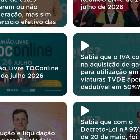
erem ou não
julho de 2026
eração, mas sim
rcício efetivo das
es de gerência?
Sabia que o IVA co
na aquisição de ga
ão Livre TOConline
para utilização em
 de julho 2026
viaturas TVDE ape
dedutível em 50%
Sabia que com o
Decreto-Lei n.º 97
lução e liquidação
de 20 de maio, foi