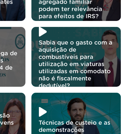
ates
agregado familiar
podem ter relevância
para efeitos de IRS?
Sabia que o gasto com a
aquisição de
ega de
combustíveis para
os
utilização em viaturas
4 de
utilizadas em comodato
não é fiscalmente
dedutível?
usão
ovens
Técnicas de custeio e as
demonstrações