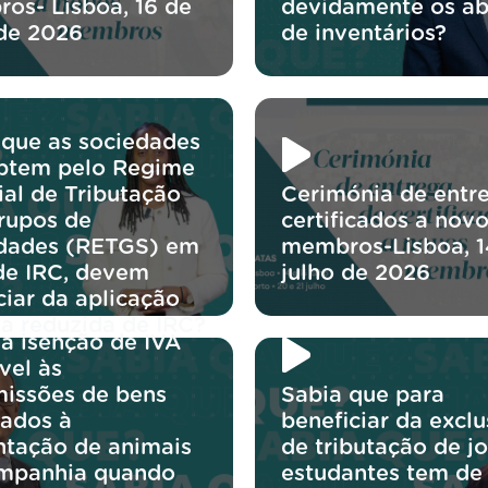
os- Lisboa, 16 de
devidamente os ab
 de 2026
de inventários?
 que as sociedades
ptem pelo Regime
ial de Tributação
Cerimónia de entr
rupos de
certificados a nov
dades (RETGS) em
membros-Lisboa, 1
de IRC, devem
julho de 2026
ciar da aplicação
xa reduzida de IRC?
 a isenção de IVA
vel às
missões de bens
Sabia que para
nados à
beneficiar da excl
ntação de animais
de tributação de j
mpanhia quando
estudantes tem de