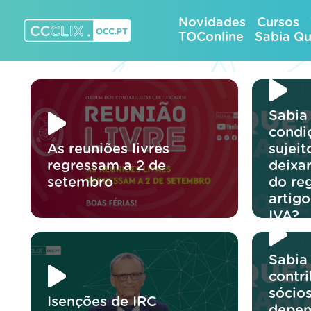
Skip
Novidades
Cursos
to
TOConline
Sabia Q
content
CCCLIX – OCC.pt
Sabia
condi
As reuniões livres
sujeit
regressam a 2 de
deixa
setembro
do re
artig
IVA?
Sabia
contr
sócio
Isenções de IRC
depen