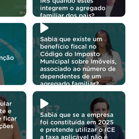
IRS quando estes
integrem o agregado
familiar dos pais?
Sabia que existe um
benefício fiscal no
Código do Imposto
enção
Municipal sobre Imóveis,
associado ao número de
dependentes de um
agregado familiar?
ular
te e
Sabia que se a empresa
 ficar
foi constituída em 2025
ições
e pretende utilizar o ICE
a taxa aplicável não é