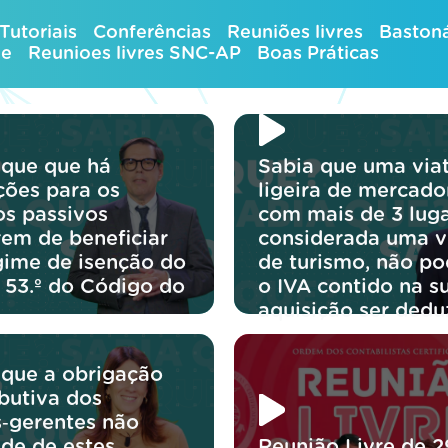
Tutoriais
Conferências
Reuniões livres
Bastoná
ue
Reunioes livres SNC-AP
Boas Práticas
 que que há
Sabia que uma via
ções para os
ligeira de mercado
os passivos
com mais de 3 luga
rem de beneficiar
considerada uma v
gime de isenção do
de turismo, não p
o 53.º do Código do
o IVA contido na s
aquisição ser dedu
 que a obrigação
ibutiva dos
s‑gerentes não
de de estes
Reunião Livre de 2