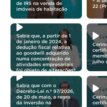
– A d
de IRS na venda de
22 (P
imóveis de habitação
Sabia que, a partir de 1
de janeiro de 2024, a
Cerim
dedução fiscal relativa
certif
ao goodwill adquirido
membr
numa concentração de
julho
atividades empresariais
foi objeto de alterações?
Sabia que com o
Decreto-Lei n.º 97/2026,
de 20 de maio, a regra
Cerim
da inversão na
certif