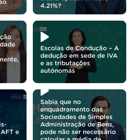
ao
4.21%?
ação
edade
Escolas de Condução – A
dedução em sede de IVA
mente,
e as tributações
autónomas
Sabia que no
enquadramento das
Sociedades de Simples
s-
Administração de Bens,
 AFT e
pode não ser necessário
calcular a média de