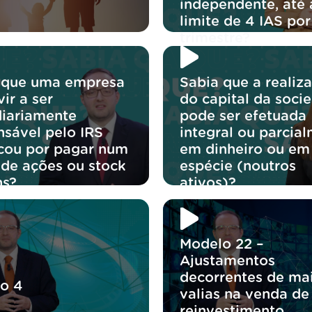
independente, até 
limite de 4 IAS por
trimestre?
 que uma empresa
Sabia que a realiz
ir a ser
do capital da soci
diariamente
pode ser efetuada
nsável pelo IRS
integral ou parcial
icou por pagar num
em dinheiro ou em
 de ações ou stock
espécie (noutros
ns?
ativos)?
Modelo 22 –
Ajustamentos
decorrentes de mai
o 4
valias na venda de
reinvestimento