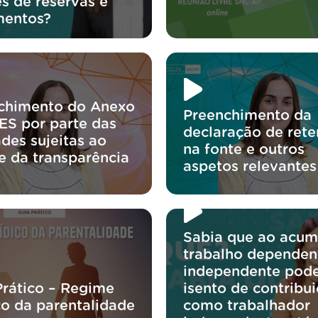
s de reservas e
mentos?
chimento do Anexo
Preenchimento da
IES por parte das
declaração de ret
des sujeitas ao
na fonte e outros
e da transparência
aspetos relevantes
Sabia que ao acum
trabalho dependen
independente pode
Prático – Regime
isento de contribu
co da parentalidade
como trabalhador