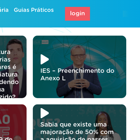
ria
Guias Práticos
login
tura
rias
res é
IES – Preenchimento do
iatura
Anexo L
odendo
ua
zido?
Sabia que existe uma
majoração de 50% com
9 de
a aquisição de passes