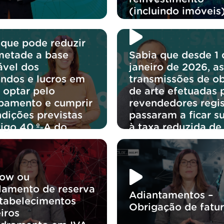
(incluindo imóveis
 que pode reduzir
metade a base
Sabia que desde 1 
ável dos
janeiro de 2026, as
endos e lucros em
transmissões de ob
 optar pelo
de arte efetuadas 
bamento e cumprir
revendedores regi
ndições previstas
passaram a ficar su
tigo 40.º‑A do
à taxa reduzida de
ow ou
lamento de reserva
Adiantamentos –
tabelecimentos
Obrigação de fatu
iros