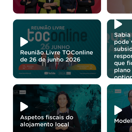
Sabia
pode v
subsi
Reunião Livre TOConline
respo
de 26 de junho 2026
que f
plano
optio
Aspetos fiscais do
Model
alojamento local