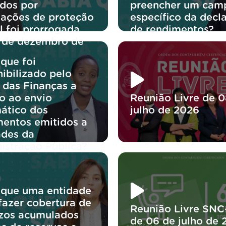
idos por
preencher um cam
iações de proteção
específico da decl
l foi prorrogada
de rendimentos?
1 de dezembro de
?
que foi
ibilizado pelo
 das Finanças a
o ao envio
Reunião Livre de 0
ático dos
julho de 2026
entos emitidos a
ades da
istração Pública?
 que uma entidade
fazer cobertura de
Reunião Livre SNC
ízos acumulados
de 06 de julho de 