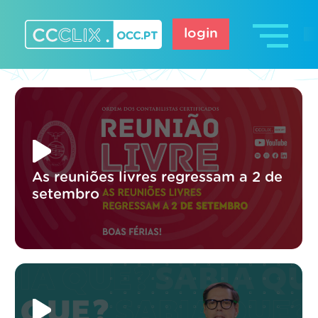
Skip
to
login
content
CCCLIX – OCC.pt
As reuniões livres regressam a 2 de
setembro