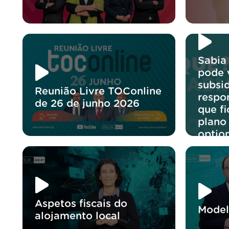
Sabia
pode v
subsi
Reunião Livre TOConline
respo
de 26 de junho 2026
que f
plano
optio
Aspetos fiscais do
Model
alojamento local