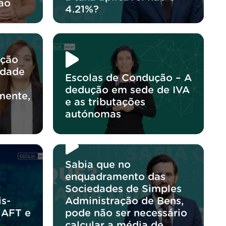
ao
4.21%?
ação
edade
Escolas de Condução – A
dedução em sede de IVA
mente,
e as tributações
autónomas
Sabia que no
enquadramento das
Sociedades de Simples
s-
Administração de Bens,
 AFT e
pode não ser necessário
calcular a média de