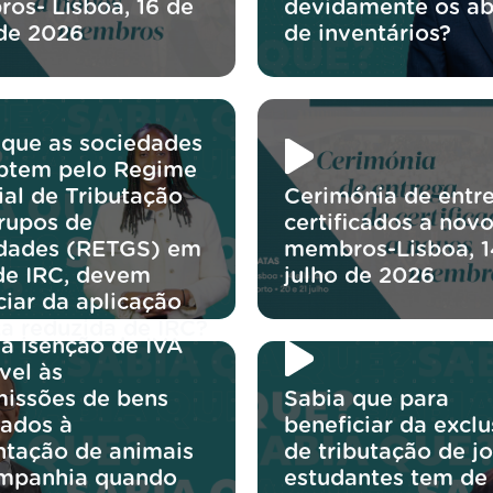
os- Lisboa, 16 de
devidamente os ab
 de 2026
de inventários?
 que as sociedades
ptem pelo Regime
ial de Tributação
Cerimónia de entr
rupos de
certificados a nov
dades (RETGS) em
membros-Lisboa, 1
de IRC, devem
julho de 2026
ciar da aplicação
xa reduzida de IRC?
 a isenção de IVA
vel às
missões de bens
Sabia que para
nados à
beneficiar da excl
ntação de animais
de tributação de j
mpanhia quando
estudantes tem de