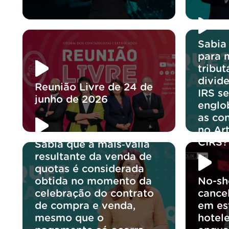
Sabia
para 
tribut
divid
Reunião Livre de 24 de
IRS se
junho de 2026
englo
as co
no Ar
CIRS?
Sabia que a mais‑valia
resultante da venda de
quotas é considerada
obtida no momento da
No-sh
celebração do contrato
cance
de compra e venda,
em es
mesmo que o
hotele