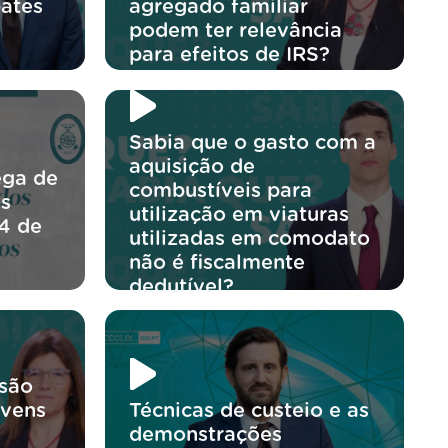
ates
agregado familiar
podem ter relevância
para efeitos de IRS?
Sabia que o gasto com a
aquisição de
ega de
combustíveis para
os
utilização em viaturas
4 de
utilizadas em comodato
não é fiscalmente
dedutível?
usão
ovens
Técnicas de custeio e as
demonstrações