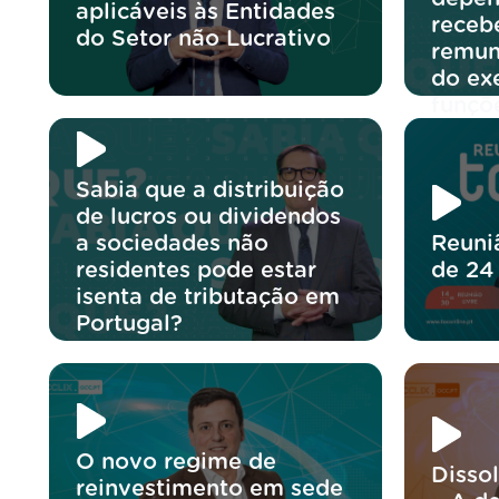
aplicáveis às Entidades
receb
do Setor não Lucrativo
remun
do exe
funçõ
Sabia que a distribuição
de lucros ou dividendos
a sociedades não
Reuni
residentes pode estar
de 24
isenta de tributação em
Portugal?
O novo regime de
Disso
reinvestimento em sede