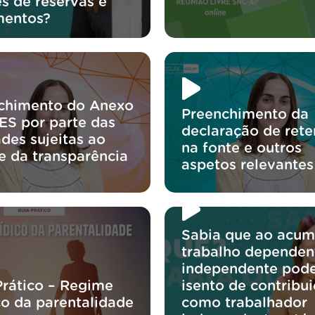
s de reservas e
mentos?
chimento do Anexo
Preenchimento da
IES por parte das
declaração de ret
des sujeitas ao
na fonte e outros
e da transparência
aspetos relevantes
Sabia que ao acum
trabalho dependen
independente pode
Prático – Regime
isento de contribu
co da parentalidade
como trabalhador