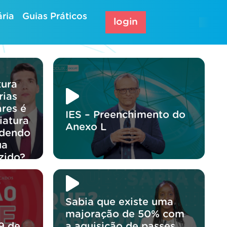
ria
Guias Práticos
login
tura
rias
res é
IES – Preenchimento do
iatura
Anexo L
odendo
ua
zido?
Sabia que existe uma
majoração de 50% com
9 de
a aquisição de passes