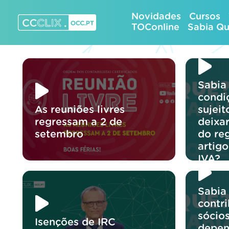
Skip
Novidades
Cursos
to
TOConline
Sabia Q
content
CCCLIX – OCC.pt
Sabia
condi
As reuniões livres
sujeit
regressam a 2 de
deixa
setembro
do re
artig
IVA?
Sabia
contr
sócio
Isenções de IRC
depen