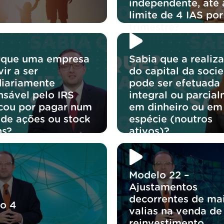
independente, até 
limite de 4 IAS por
trimestre?
 que uma empresa
Sabia que a realiz
ir a ser
do capital da soci
diariamente
pode ser efetuada
nsável pelo IRS
integral ou parcial
icou por pagar num
em dinheiro ou em
 de ações ou stock
espécie (noutros
ns?
ativos)?
Modelo 22 –
Ajustamentos
decorrentes de mai
o 4
valias na venda de
reinvestimento