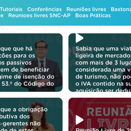
Tutoriais
Conferências
Reuniões livres
Bastoná
ue
Reunioes livres SNC-AP
Boas Práticas
 que que há
Sabia que uma via
ções para os
ligeira de mercado
os passivos
com mais de 3 luga
rem de beneficiar
considerada uma v
gime de isenção do
de turismo, não p
o 53.º do Código do
o IVA contido na s
aquisição ser dedu
 que a obrigação
ibutiva dos
s‑gerentes não
de de estes
Reunião Livre de 2