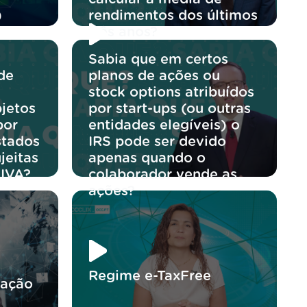
)
rendimentos dos últimos
três anos?
Sabia que em certos
de
planos de ações ou
stock options atribuídos
jetos
por start-ups (ou outras
por
entidades elegíveis) o
stados
IRS pode ser devido
jeitas
apenas quando o
 IVA?
colaborador vende as
ações?
Regime e-TaxFree
ração