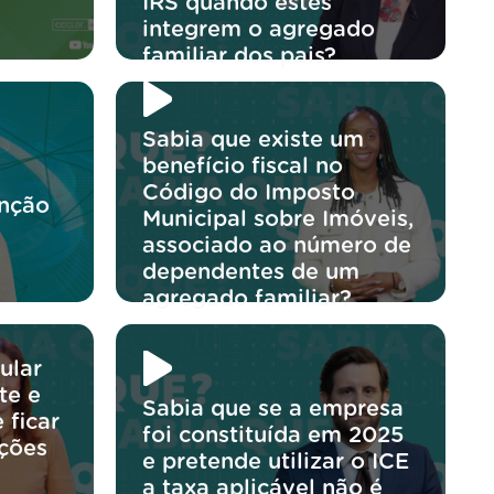
IRS quando estes
integrem o agregado
familiar dos pais?
Sabia que existe um
benefício fiscal no
Código do Imposto
enção
Municipal sobre Imóveis,
associado ao número de
dependentes de um
agregado familiar?
ular
te e
Sabia que se a empresa
 ficar
foi constituída em 2025
ições
e pretende utilizar o ICE
a taxa aplicável não é