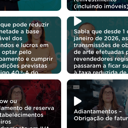
(incluindo imóveis
 que pode reduzir
metade a base
Sabia que desde 1 
ável dos
janeiro de 2026, as
endos e lucros em
transmissões de ob
 optar pelo
de arte efetuadas 
bamento e cumprir
revendedores regi
ndições previstas
passaram a ficar su
tigo 40.º‑A do
à taxa reduzida de
ow ou
lamento de reserva
Adiantamentos –
tabelecimentos
Obrigação de fatu
iros