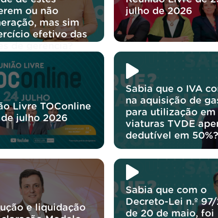
erem ou não
julho de 2026
eração, mas sim
rcício efetivo das
es de gerência?
Sabia que o IVA co
na aquisição de ga
ão Livre TOConline
para utilização em
 de julho 2026
viaturas TVDE ape
dedutível em 50%
Sabia que com o
Decreto-Lei n.º 97
lução e liquidação
de 20 de maio, foi