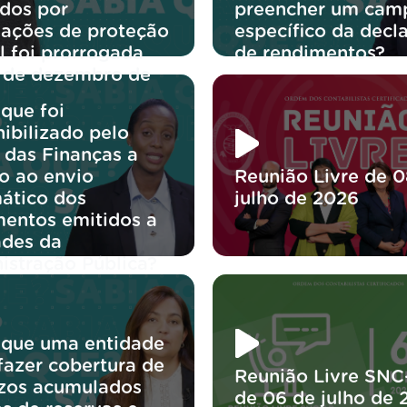
idos por
preencher um cam
iações de proteção
específico da decl
l foi prorrogada
de rendimentos?
1 de dezembro de
?
que foi
ibilizado pelo
 das Finanças a
o ao envio
Reunião Livre de 0
ático dos
julho de 2026
entos emitidos a
ades da
istração Pública?
 que uma entidade
fazer cobertura de
Reunião Livre SNC
ízos acumulados
de 06 de julho de 