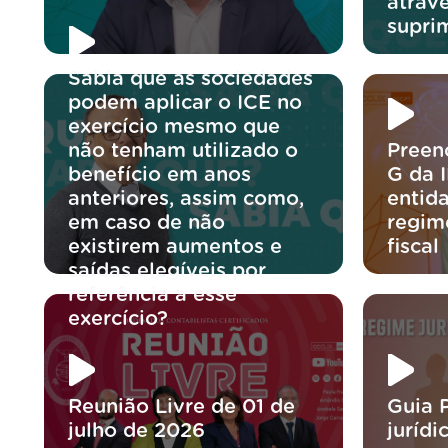
atravé
supri
Sabia que as sociedades
podem aplicar o ICE no
exercício mesmo que
não tenham utilizado o
Preen
benefício em anos
G da 
anteriores, assim como,
entida
em caso de não
regim
existirem aumentos e
fiscal
saídas elegíveis por
referência a esse
exercício?
Reunião Livre de 01 de
Guia 
julho de 2026
jurídi