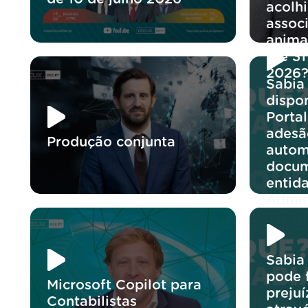
acolh
assoc
anima
até 3
2026
Sabia 
dispon
Portal
adesã
Produção conjunta
autom
docum
entid
Admin
Sabia
pode 
Microsoft Copilot para
preju
Contabilistas