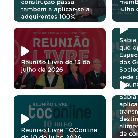
construção passa
membr
também a aplicar-se a
julho
adquirentes 100%
isentos?
Sabia
que o
Espec
Reunião Livre de 15 de
dos G
julho de 2026
Socie
sede 
renun
da ta
Sabia
aplicá
trans
desti
alime
Reunião Livre TOConline
de co
de 10 de julho 2026