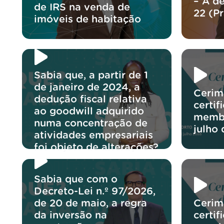
– A d
de IRS na venda de
22 (P
imóveis de habitação
Sabia que, a partir de 1
de janeiro de 2024, a
Cerim
dedução fiscal relativa
certif
ao goodwill adquirido
membr
numa concentração de
julho
atividades empresariais
foi objeto de alterações?
Sabia que com o
Decreto-Lei n.º 97/2026,
de 20 de maio, a regra
Cerim
da inversão na
certif