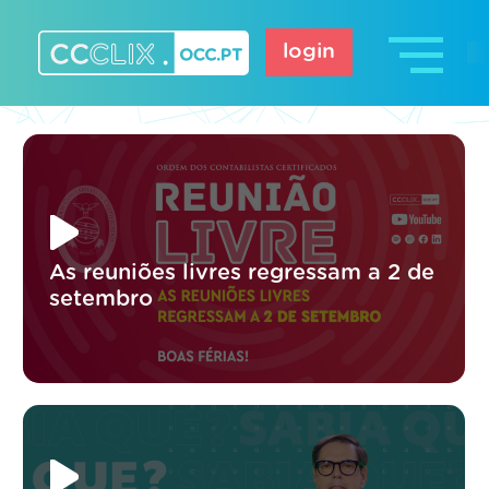
Skip
to
login
content
CCCLIX – OCC.pt
As reuniões livres regressam a 2 de
setembro