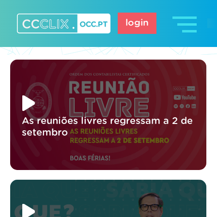
Skip
to
login
content
CCCLIX – OCC.pt
As reuniões livres regressam a 2 de
setembro