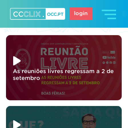
Skip
to
login
content
CCCLIX – OCC.pt
As reuniões livres regressam a 2 de
setembro