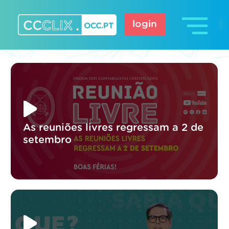
Skip
to
login
content
CCCLIX – OCC.pt
As reuniões livres regressam a 2 de
setembro