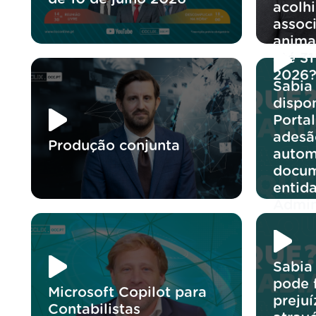
acolh
assoc
anima
até 3
2026
Sabia 
dispon
Portal
adesã
Produção conjunta
autom
docum
entid
Admin
Sabia
pode 
Microsoft Copilot para
preju
Contabilistas