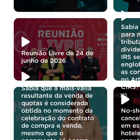
Sabia
para 
tribut
divid
Reunião Livre de 24 de
IRS se
junho de 2026
englo
as co
no Ar
CIRS?
Sabia que a mais‑valia
resultante da venda de
quotas é considerada
obtida no momento da
No-sh
celebração do contrato
cance
de compra e venda,
em es
mesmo que o
hotele