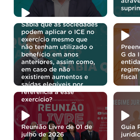
atravé
supri
Sabia que as sociedades
podem aplicar o ICE no
exercício mesmo que
não tenham utilizado o
Preen
benefício em anos
G da 
anteriores, assim como,
entida
em caso de não
regim
existirem aumentos e
fiscal
saídas elegíveis por
referência a esse
exercício?
Reunião Livre de 01 de
Guia 
julho de 2026
jurídi