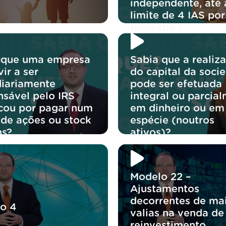
independente, até 
limite de 4 IAS por
trimestre?
 que uma empresa
Sabia que a realiz
ir a ser
do capital da soci
diariamente
pode ser efetuada
nsável pelo IRS
integral ou parcial
icou por pagar num
em dinheiro ou em
 de ações ou stock
espécie (noutros
ns?
ativos)?
Modelo 22 –
Ajustamentos
decorrentes de mai
o 4
valias na venda de
reinvestimento