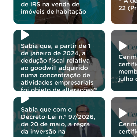
– A d
de IRS na venda de
22 (P
imóveis de habitação
Sabia que, a partir de 1
de janeiro de 2024, a
Cerim
dedução fiscal relativa
certif
ao goodwill adquirido
membr
numa concentração de
julho
atividades empresariais
foi objeto de alterações?
Sabia que com o
Decreto-Lei n.º 97/2026,
de 20 de maio, a regra
Cerim
da inversão na
certif