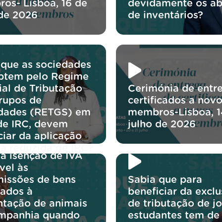
os- Lisboa, 16 de
devidamente os ab
 de 2026
de inventários?
 que as sociedades
ptem pelo Regime
ial de Tributação
Cerimónia de entr
rupos de
certificados a nov
dades (RETGS) em
membros-Lisboa, 1
de IRC, devem
julho de 2026
ciar da aplicação
xa reduzida de IRC?
 a isenção de IVA
vel às
missões de bens
Sabia que para
nados à
beneficiar da excl
ntação de animais
de tributação de j
mpanhia quando
estudantes tem de