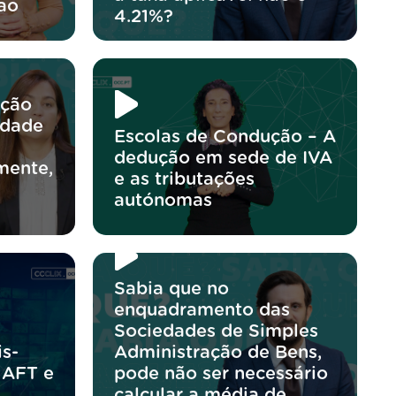
ao
4.21%?
ação
edade
Escolas de Condução – A
dedução em sede de IVA
mente,
e as tributações
autónomas
Sabia que no
enquadramento das
Sociedades de Simples
s-
Administração de Bens,
 AFT e
pode não ser necessário
calcular a média de