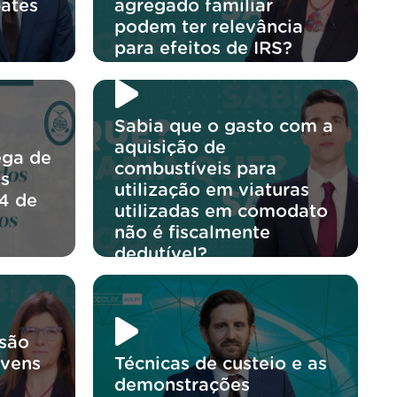
ates
agregado familiar
podem ter relevância
para efeitos de IRS?
Sabia que o gasto com a
aquisição de
ega de
combustíveis para
os
utilização em viaturas
4 de
utilizadas em comodato
não é fiscalmente
dedutível?
usão
ovens
Técnicas de custeio e as
demonstrações