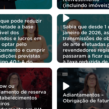
(incluindo imóveis
 que pode reduzir
metade a base
Sabia que desde 1 
ável dos
janeiro de 2026, as
endos e lucros em
transmissões de ob
 optar pelo
de arte efetuadas 
bamento e cumprir
revendedores regi
ndições previstas
passaram a ficar su
tigo 40.º‑A do
à taxa reduzida de
ow ou
lamento de reserva
Adiantamentos –
tabelecimentos
Obrigação de fatu
iros