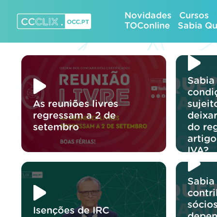
Skip
Novidades
Cursos
to
TOConline
Sabia Q
content
CCCLIX – OCC.pt
Sabia
condi
As reuniões livres
sujeit
regressam a 2 de
deixa
setembro
do re
artig
IVA?
Sabia
contr
sócio
Isenções de IRC
depen