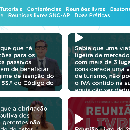
Tutoriais
Conferências
Reuniões livres
Bastoná
ue
Reunioes livres SNC-AP
Boas Práticas
 que que há
Sabia que uma via
ções para os
ligeira de mercado
os passivos
com mais de 3 luga
rem de beneficiar
considerada uma v
gime de isenção do
de turismo, não p
o 53.º do Código do
o IVA contido na s
aquisição ser dedu
 que a obrigação
ibutiva dos
s‑gerentes não
de de estes
Reunião Livre de 2