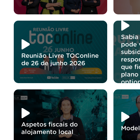
Sabia
pode v
subsi
Reunião Livre TOConline
respo
de 26 de junho 2026
que f
plano
optio
Aspetos fiscais do
Model
alojamento local