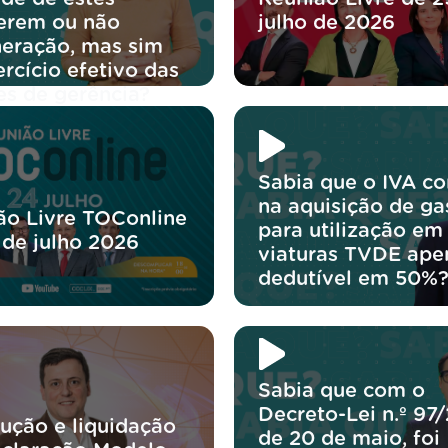
erem ou não
julho de 2026
eração, mas sim
rcício efetivo das
es de gerência?
Sabia que o IVA co
na aquisição de ga
ão Livre TOConline
para utilização em
 de julho 2026
viaturas TVDE ape
dedutível em 50%
Sabia que com o
Decreto-Lei n.º 97
lução e liquidação
de 20 de maio, foi