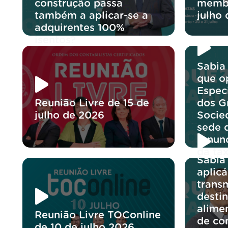
construção passa
membr
também a aplicar-se a
julho
adquirentes 100%
isentos?
Sabia
que o
Espec
Reunião Livre de 15 de
dos G
julho de 2026
Socie
sede 
renun
da ta
Sabia
aplicá
trans
desti
alime
Reunião Livre TOConline
de co
de 10 de julho 2026