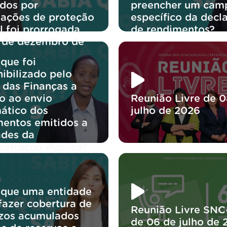
idos por
preencher um cam
iações de proteção
específico da decl
l foi prorrogada
de rendimentos?
1 de dezembro de
?
que foi
ibilizado pelo
 das Finanças a
o ao envio
Reunião Livre de 0
ático dos
julho de 2026
entos emitidos a
ades da
istração Pública?
 que uma entidade
fazer cobertura de
Reunião Livre SNC
ízos acumulados
de 06 de julho de 