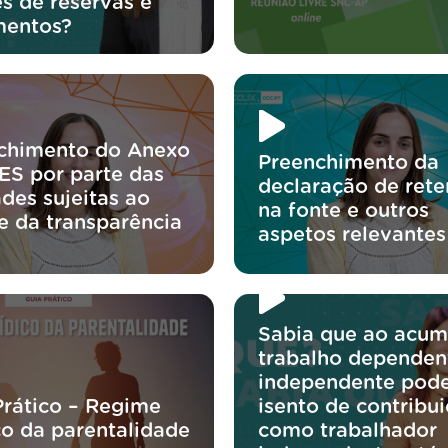
s de reservas e
mentos?
chimento do Anexo
Preenchimento da
IES por parte das
declaração de ret
des sujeitas ao
na fonte e outros
e da transparência
aspetos relevantes
Sabia que ao acum
trabalho dependen
independente pode
Prático – Regime
isento de contribu
co da parentalidade
como trabalhador