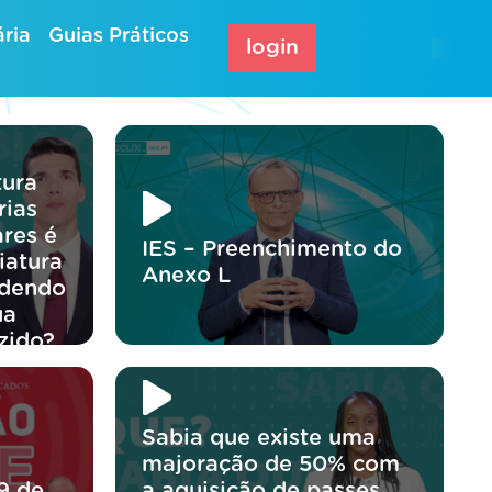
ria
Guias Práticos
login
tura
rias
res é
IES – Preenchimento do
iatura
Anexo L
odendo
ua
zido?
Sabia que existe uma
majoração de 50% com
9 de
a aquisição de passes