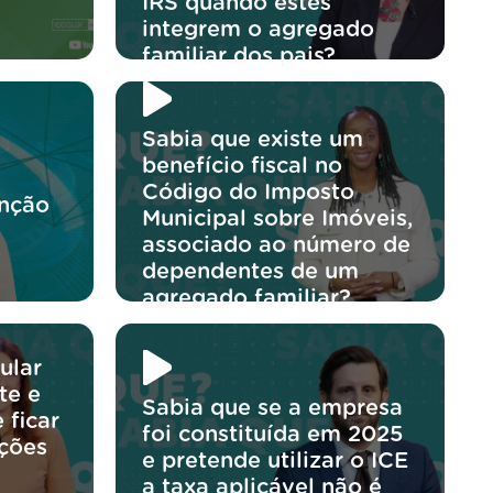
IRS quando estes
integrem o agregado
familiar dos pais?
Sabia que existe um
benefício fiscal no
Código do Imposto
enção
Municipal sobre Imóveis,
associado ao número de
dependentes de um
agregado familiar?
ular
te e
Sabia que se a empresa
 ficar
foi constituída em 2025
ições
e pretende utilizar o ICE
a taxa aplicável não é