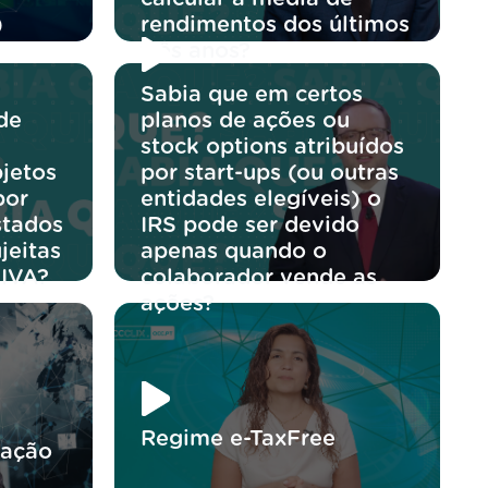
)
rendimentos dos últimos
três anos?
Sabia que em certos
de
planos de ações ou
stock options atribuídos
jetos
por start-ups (ou outras
por
entidades elegíveis) o
stados
IRS pode ser devido
jeitas
apenas quando o
 IVA?
colaborador vende as
ações?
Regime e-TaxFree
ração