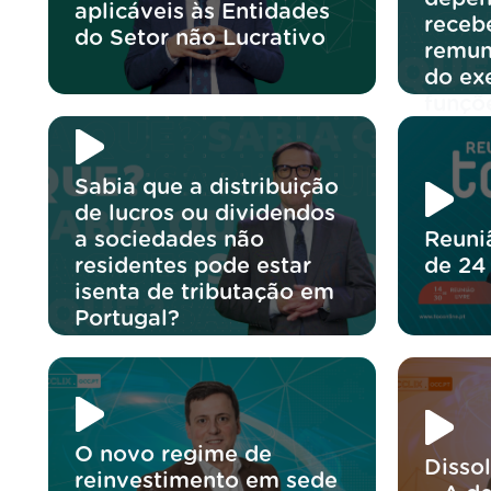
aplicáveis às Entidades
receb
do Setor não Lucrativo
remun
do exe
funçõ
Sabia que a distribuição
de lucros ou dividendos
a sociedades não
Reuni
residentes pode estar
de 24
isenta de tributação em
Portugal?
O novo regime de
Disso
reinvestimento em sede