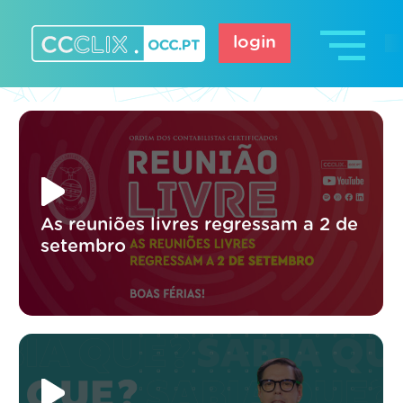
Skip
to
login
content
CCCLIX – OCC.pt
As reuniões livres regressam a 2 de
setembro