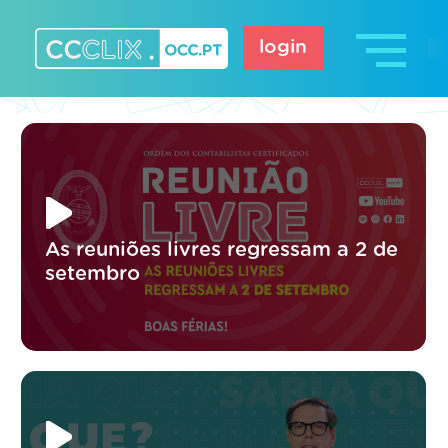
Skip
to
login
content
CCCLIX – OCC.pt
As reuniões livres regressam a 2 de
setembro