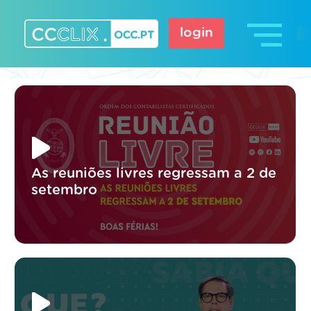
Skip
to
login
content
CCCLIX – OCC.pt
As reuniões livres regressam a 2 de
setembro