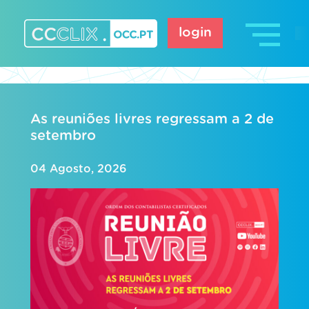
Skip
to
login
content
CCCLIX – OCC.pt
As reuniões livres regressam a 2 de
setembro
04 Agosto, 2026