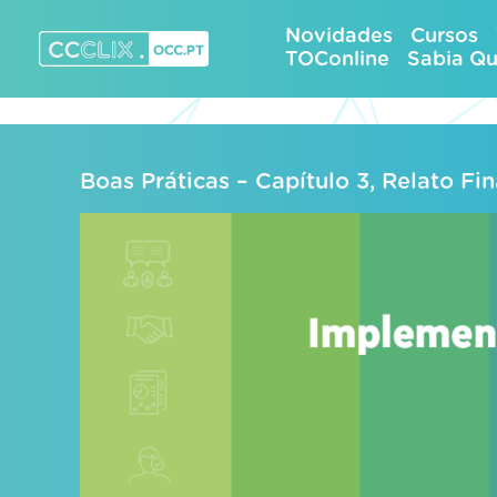
Skip
Novidades
Cursos
to
TOConline
Sabia Q
content
CCCLIX – OCC.pt
Boas Práticas – Capítulo 3, Relato Fi