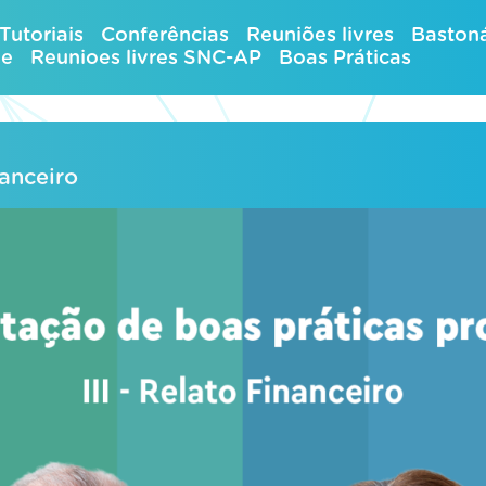
Tutoriais
Conferências
Reuniões livres
Bastoná
ue
Reunioes livres SNC-AP
Boas Práticas
nanceiro