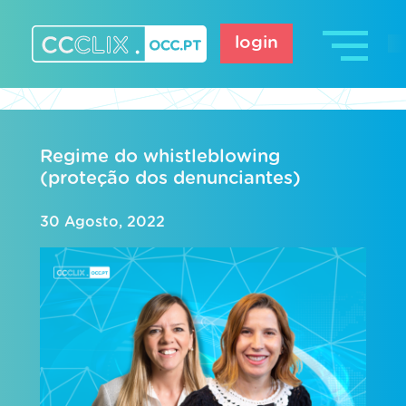
Skip
to
login
content
CCCLIX – OCC.pt
Regime do whistleblowing
(proteção dos denunciantes)
30 Agosto, 2022