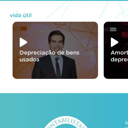
vida útil
Depreciação de bens
Amort
usados
depre
S