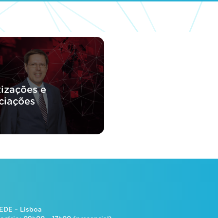
izações e
ciações
EDE – Lisboa