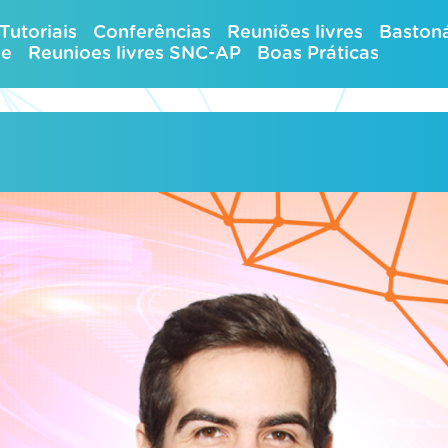
Tutoriais
Conferências
Reuniões livres
Bastoná
ue
Reunioes livres SNC-AP
Boas Práticas