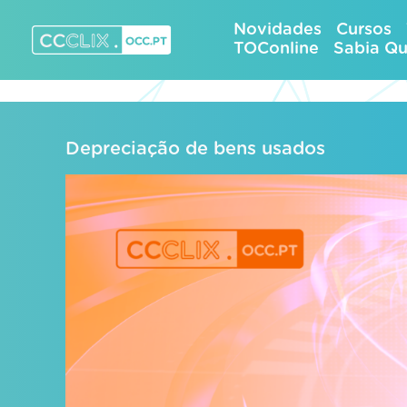
Skip
Novidades
Cursos
to
TOConline
Sabia Q
content
CCCLIX – OCC.pt
Depreciação de bens usados