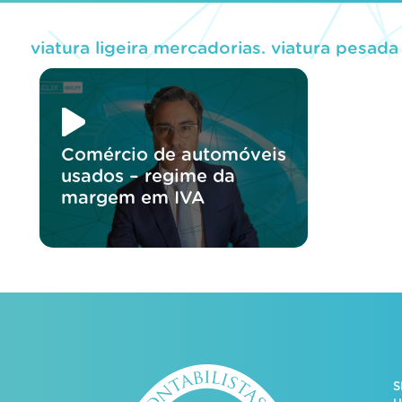
viatura ligeira mercadorias. viatura pesad
Comércio de automóveis
usados – regime da
margem em IVA
S