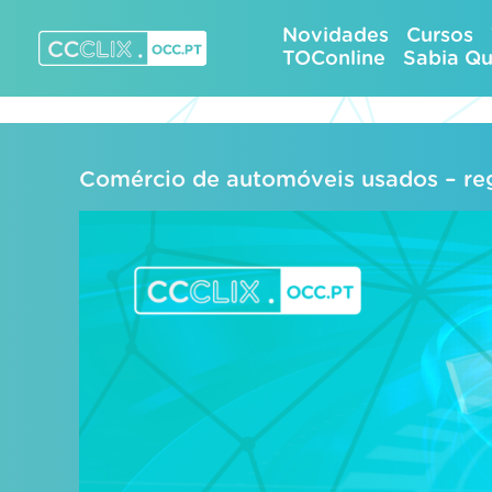
Skip
Novidades
Cursos
to
TOConline
Sabia Q
content
CCCLIX – OCC.pt
Comércio de automóveis usados – r