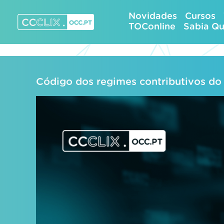
Skip
Novidades
Cursos
to
TOConline
Sabia Q
content
CCCLIX – OCC.pt
Código dos regimes contributivos do 