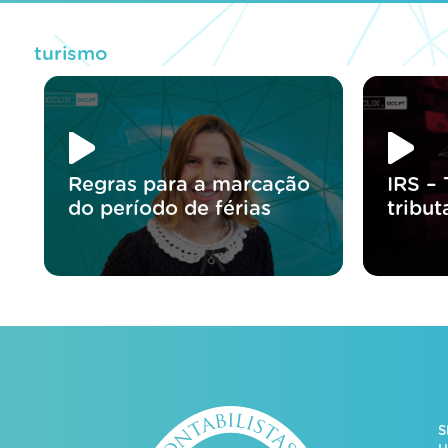
turismo
Regras para a marcação
IRS –
do período de férias
tribu
S