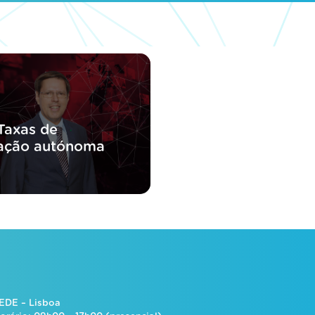
 Taxas de
tação autónoma
EDE – Lisboa