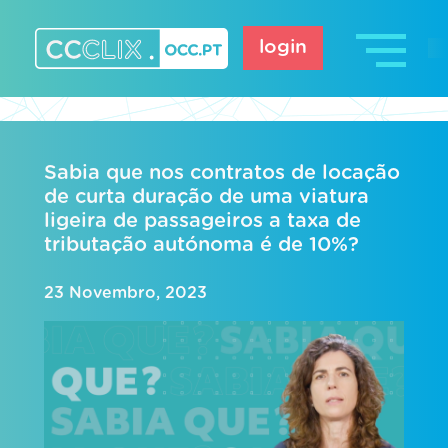
Skip
to
login
content
CCCLIX – OCC.pt
Sabia que nos contratos de locação
de curta duração de uma viatura
ligeira de passageiros a taxa de
tributação autónoma é de 10%?
23 Novembro, 2023