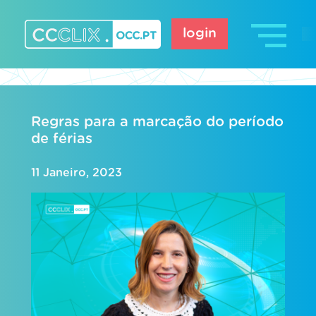
Skip
to
login
content
CCCLIX – OCC.pt
Regras para a marcação do período
de férias
11 Janeiro, 2023