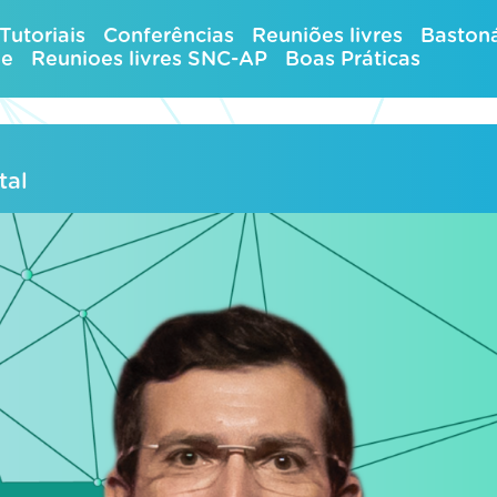
Tutoriais
Conferências
Reuniões livres
Bastoná
ue
Reunioes livres SNC-AP
Boas Práticas
tal