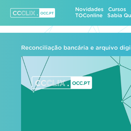
Skip
Novidades
Cursos
to
TOConline
Sabia Q
content
CCCLIX – OCC.pt
Reconciliação bancária e arquivo digi