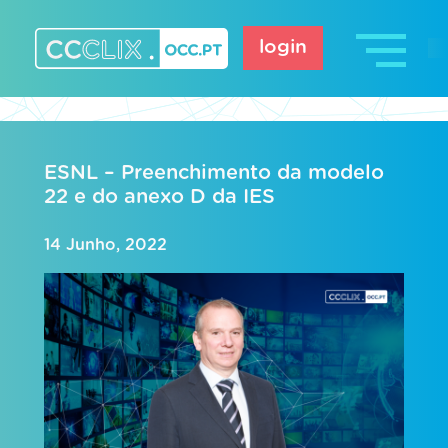
Skip
to
login
content
CCCLIX – OCC.pt
ESNL – Preenchimento da modelo
22 e do anexo D da IES
14 Junho, 2022