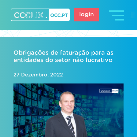
Skip
to
login
content
CCCLIX – OCC.pt
Obrigações de faturação para as
entidades do setor não lucrativo
27 Dezembro, 2022