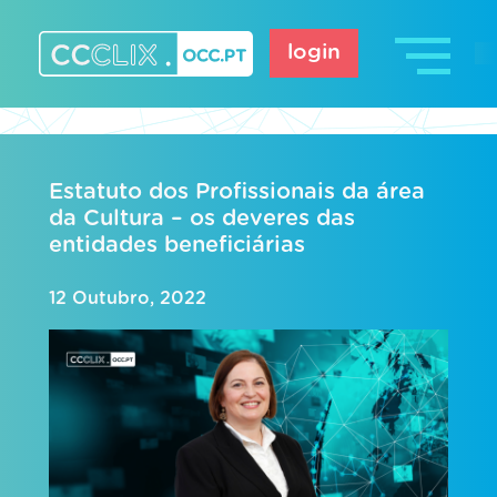
Skip
to
login
content
CCCLIX – OCC.pt
Estatuto dos Profissionais da área
da Cultura – os deveres das
entidades beneficiárias
12 Outubro, 2022