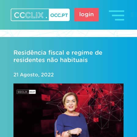
Skip
to
login
content
CCCLIX – OCC.pt
Residência fiscal e regime de
residentes não habituais
21 Agosto, 2022