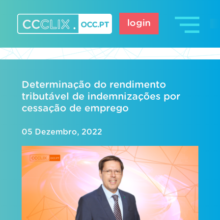
Skip
to
login
content
CCCLIX – OCC.pt
Determinação do rendimento
tributável de indemnizações por
cessação de emprego
05 Dezembro, 2022