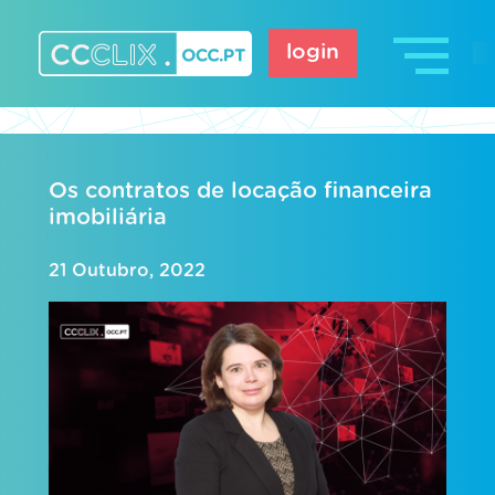
Skip
to
login
content
CCCLIX – OCC.pt
Os contratos de locação financeira
imobiliária
21 Outubro, 2022