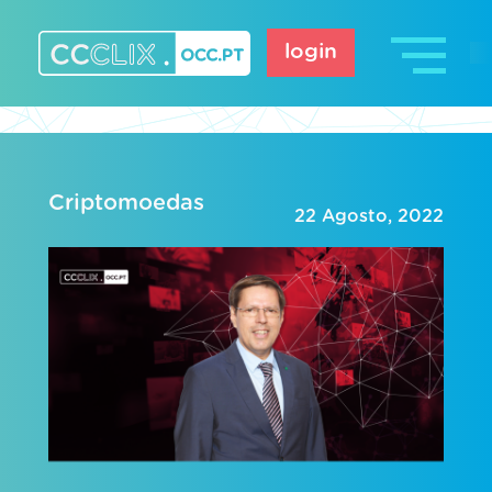
Skip
to
login
content
CCCLIX – OCC.pt
Criptomoedas
22 Agosto, 2022