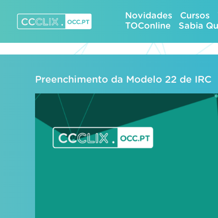
Skip
Novidades
Cursos
to
TOConline
Sabia Q
content
CCCLIX – OCC.pt
Preenchimento da Modelo 22 de IRC