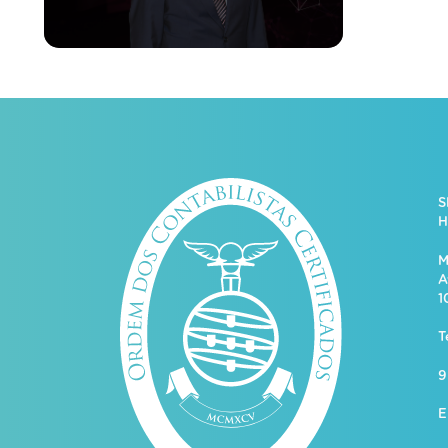
S
H
M
A
1
T
9
E