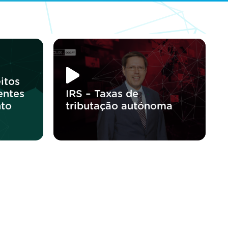
itos
entes
IRS – Taxas de
nto
tributação autónoma