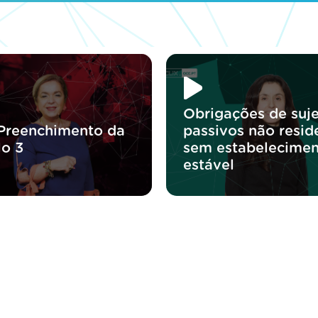
Obrigações de suje
 Preenchimento da
passivos não resid
o 3
sem estabelecime
estável