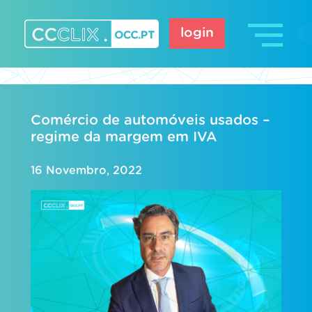
Skip
to
login
content
CCCLIX – OCC.pt
Comércio de automóveis usados –
regime da margem em IVA
16 Novembro, 2022