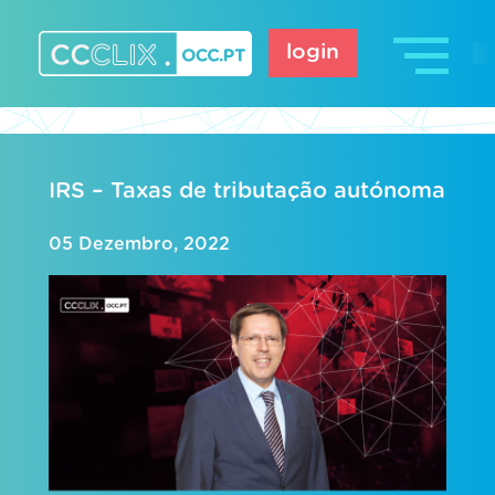
Skip
to
login
content
CCCLIX – OCC.pt
IRS – Taxas de tributação autónoma
05 Dezembro, 2022