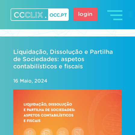
Skip
to
login
content
CCCLIX – OCC.pt
Liquidação, Dissolução e Partilha
de Sociedades: aspetos
contabilísticos e fiscais
16 Maio, 2024