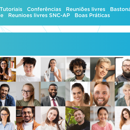
Tutoriais
Conferências
Reuniões livres
Bastoná
ue
Reunioes livres SNC-AP
Boas Práticas