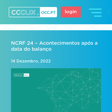
Skip
to
login
content
CCCLIX – OCC.pt
NCRF 24 – Acontecimentos após a
data do balanço
14 Dezembro, 2022