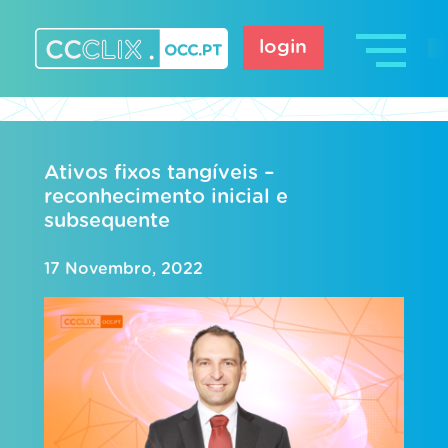
Skip
to
login
content
CCCLIX – OCC.pt
Ativos fixos tangíveis –
reconhecimento inicial e
subsequente
17 Novembro, 2022