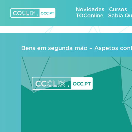
Skip
Novidades
Cursos
to
TOConline
Sabia Q
content
CCCLIX – OCC.pt
Bens em segunda mão – Aspetos contab