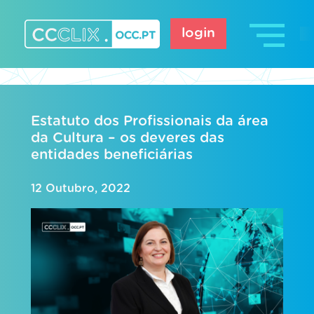
Skip
to
login
content
CCCLIX – OCC.pt
Estatuto dos Profissionais da área
da Cultura – os deveres das
entidades beneficiárias
12 Outubro, 2022